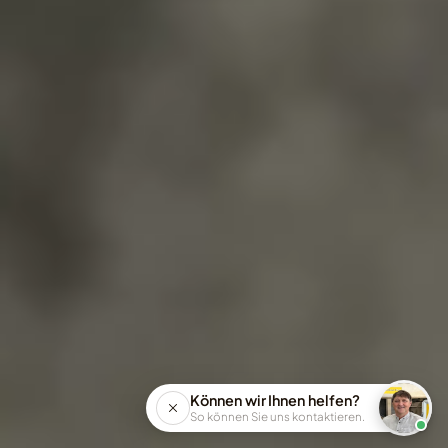
Können wir Ihnen helfen?
SCROLLEN
So können Sie uns kontaktieren.