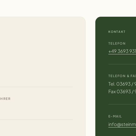
KONTAKT
TELEFON
+49 3693 93
TELEFON & FA
Tel. 03693 /
Fax 03693 / 
ÜHRER
E-MAIL
info@steinm