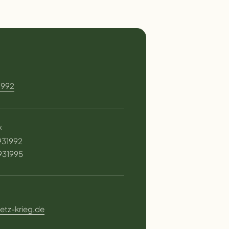
1992
X
 931992
931995
etz-krieg.de