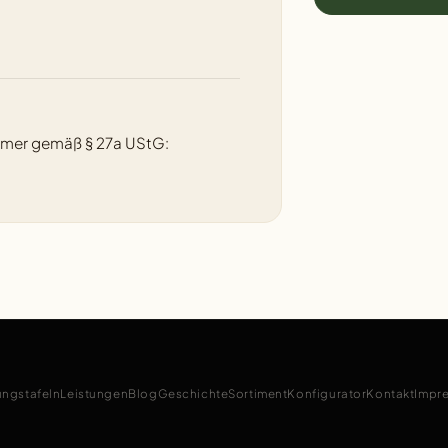
mmer gemäß § 27a UStG:
ungstafeln
Leistungen
Blog
Geschichte
Sortiment
Konfigurator
Kontakt
Impr