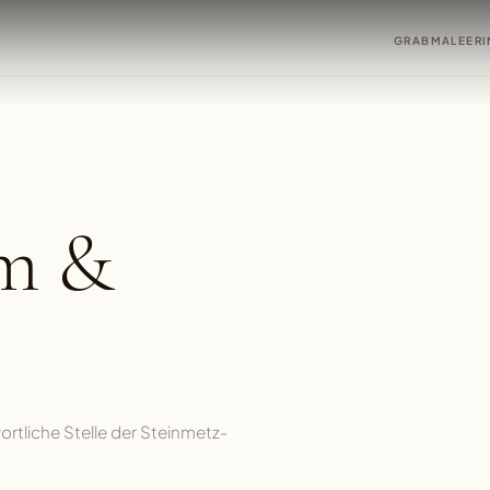
GRABMALE
ER
m &
tliche Stelle der Steinmetz-