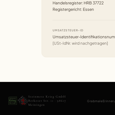
Handelsregister: HRB 37722
Registergericht: Essen
UMSATZSTEUER-ID
Umsatzsteuer-Identifikationsnu
[USt-IdNr. wird nachgetragen]
Steinmetz Krieg GmbH
Berkeser Str. 11 · 98617
Grabmale
Erinner
Meiningen