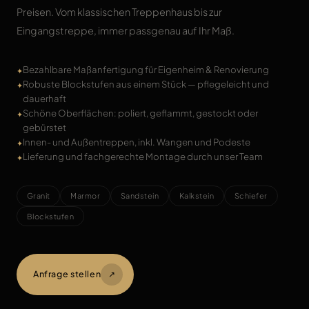
Preisen. Vom klassischen Treppenhaus bis zur
Eingangstreppe, immer passgenau auf Ihr Maß.
Bezahlbare Maßanfertigung für Eigenheim & Renovierung
Robuste Blockstufen aus einem Stück — pflegeleicht und
dauerhaft
Schöne Oberflächen: poliert, geflammt, gestockt oder
gebürstet
Innen- und Außentreppen, inkl. Wangen und Podeste
Lieferung und fachgerechte Montage durch unser Team
Granit
Marmor
Sandstein
Kalkstein
Schiefer
Blockstufen
Anfrage stellen
↗