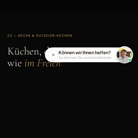
02 — KÜCHE & OUTDOOR-KÜCHEN
Küchen, drinnen
Können wir Ihnen helfen?
So können Sie uns kontaktieren.
wie
im Freien
Vom tiefschwarzen Nero Assoluto bis zum klassischen
Carrara-Marmor — wir schleifen, polieren, flämmen und
versiegeln jede Platte bis zur makellosen Oberfläche. Für
Küchenarbeitsplatten und für stilvolle Outdoor-Küchen aus
Naturstein, die jedem Wetter trotzen.
Küchenarbeitsplatten mit präzisen Ausschnitten für Spüle &
Herd